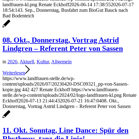
landfrauen-kl.png
Renate Eckhoff
2026-06-14 17:38:55
2026-07-17
18:54:14
3. Sep., Donnerstag, Busfahrt zum BioGut Bauck nach
Bad Bodenteich
08. Okt., Donnerstag, Vortrag Astrid
Lindgren – Referent Peter von Sassen
in
2026
,
Aktuell
,
Kultur
,
Allgemein
Weiterlesen
https://www.landfrauen-stelle.de/wp-
content/uploads/2026/07/20230420-DSC09321_pp-von-Sassen-
kopie.jpg
442
427
Renate Eckhoff
https://www.landfrauen-
stelle.de/wp-content/uploads/2024/02/logo-landfrauen-kl.png
Renate
Eckhoff
2026-07-13 21:44:43
2026-07-21 16:47:04
08. Okt.,
Donnerstag, Vortrag Astrid Lindgren – Referent Peter von Sassen
11. Okt. Sonntag, Line Dance: Spür den
Rhythmus, tanz die Linie!