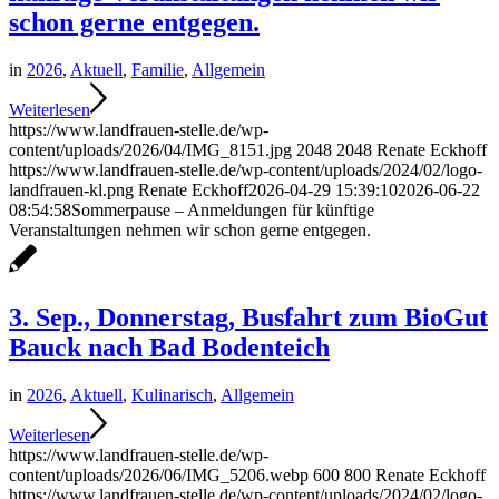
schon gerne entgegen.
in
2026
,
Aktuell
,
Familie
,
Allgemein
Weiterlesen
https://www.landfrauen-stelle.de/wp-
content/uploads/2026/04/IMG_8151.jpg
2048
2048
Renate Eckhoff
https://www.landfrauen-stelle.de/wp-content/uploads/2024/02/logo-
landfrauen-kl.png
Renate Eckhoff
2026-04-29 15:39:10
2026-06-22
08:54:58
Sommerpause – Anmeldungen für künftige
Veranstaltungen nehmen wir schon gerne entgegen.
3. Sep., Donnerstag, Busfahrt zum BioGut
Bauck nach Bad Bodenteich
in
2026
,
Aktuell
,
Kulinarisch
,
Allgemein
Weiterlesen
https://www.landfrauen-stelle.de/wp-
content/uploads/2026/06/IMG_5206.webp
600
800
Renate Eckhoff
https://www.landfrauen-stelle.de/wp-content/uploads/2024/02/logo-