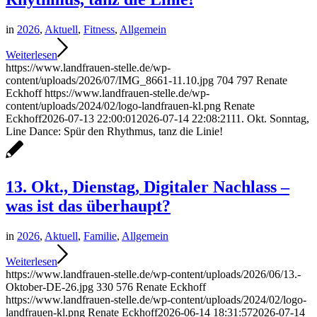
in
2026
,
Aktuell
,
Fitness
,
Allgemein
Weiterlesen
https://www.landfrauen-stelle.de/wp-
content/uploads/2026/07/IMG_8661-11.10.jpg
704
797
Renate
Eckhoff
https://www.landfrauen-stelle.de/wp-
content/uploads/2024/02/logo-landfrauen-kl.png
Renate
Eckhoff
2026-07-13 22:00:01
2026-07-14 22:08:21
11. Okt. Sonntag,
Line Dance: Spür den Rhythmus, tanz die Linie!
13. Okt., Dienstag, Digitaler Nachlass –
was ist das überhaupt?
in
2026
,
Aktuell
,
Familie
,
Allgemein
Weiterlesen
https://www.landfrauen-stelle.de/wp-content/uploads/2026/06/13.-
Oktober-DE-26.jpg
330
576
Renate Eckhoff
https://www.landfrauen-stelle.de/wp-content/uploads/2024/02/logo-
landfrauen-kl.png
Renate Eckhoff
2026-06-14 18:31:57
2026-07-14