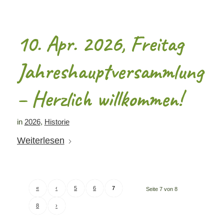
10. Apr. 2026, Freitag
Jahreshauptversammlung
– Herzlich willkommen!
in
2026
,
Historie
Weiterlesen
«
‹
5
6
7
Seite 7 von 8
8
›